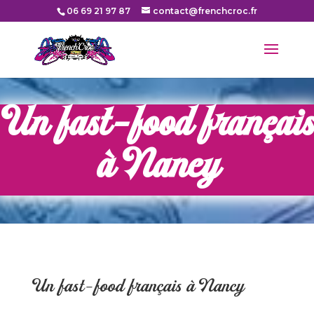
06 69 21 97 87
contact@frenchcroc.fr
Un fast-food français
à Nancy
Un fast-food français à Nancy