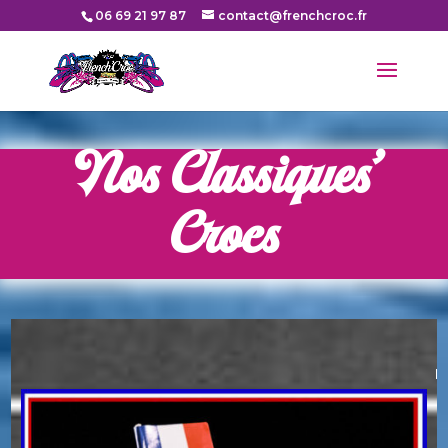
06 69 21 97 87
contact@frenchcroc.fr
Nos Classiques’
Crocs