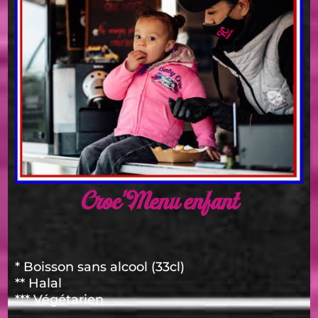
Croc'Menu enfant
* Boisson sans alcool (33cl)
** Halal
*** Végétarien