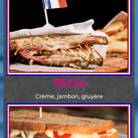
The’Croc
Crème, jambon, gruyère