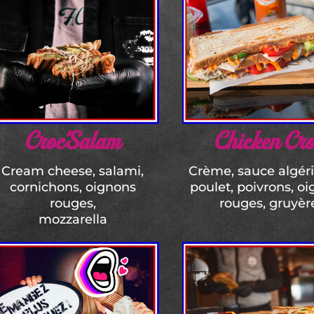
Croc’Salam
Chicken Cr
Cream cheese, salami,
Crème, sauce algér
cornichons, oignons
poulet, poivrons, o
rouges,
rouges, gruyèr
mozzarella