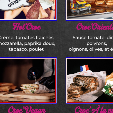
Hot’Croc
Croc’Orient
Crème, tomates fraîches,
Sauce tomate, di
ozzarella, paprika doux,
poivrons,
tabasco, poulet
oignons, olives, et 
Croc’Vegan
Croc’ À la m