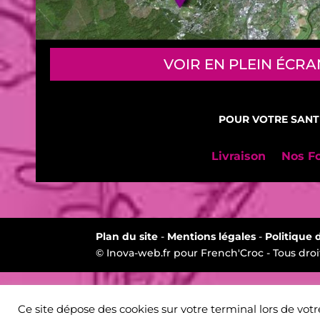
VOIR EN PLEIN ÉCRA
POUR VOTRE SANT
Livraison
Nos F
Plan du site
-
Mentions légales
-
Politique 
© Inova-web.fr pour French'Croc - Tous droi
Ce site dépose des cookies sur votre terminal lors de votr