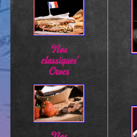
Nos
classiques'
Crocs