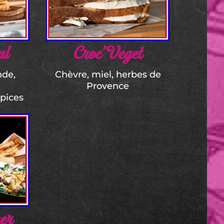
al
Croc’Veget
nde,
Chèvre, miel, herbes de
Provence
épices
er