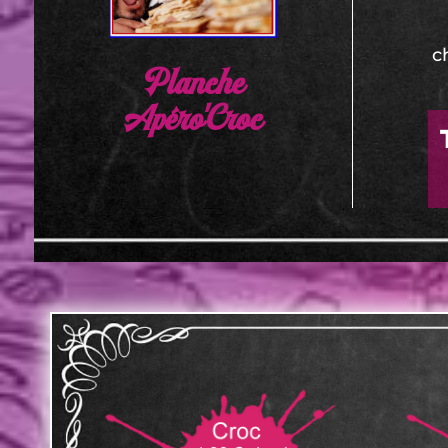
c
Planche
Apéro'Croc