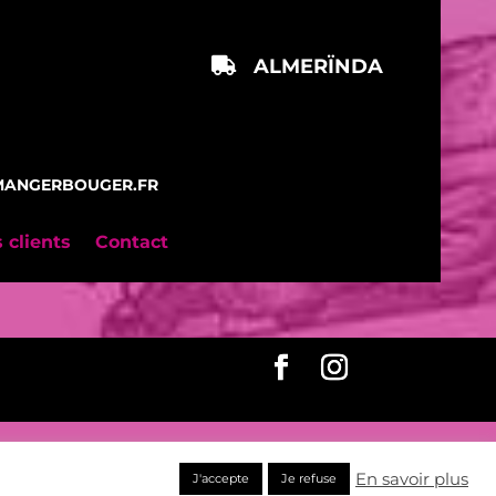
ALMERÏNDA
.MANGERBOUGER.FR
 clients
Contact
En savoir plus
J'accepte
Je refuse