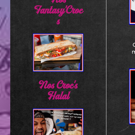
Nos
Fantasy'Croc
s
m
Nos Croc's
Halal