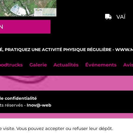
VAÏ
N
É, PRATIQUEZ UNE ACTIVITÉ PHYSIQUE RÉGULIÈRE - WWW
oodtrucks
Galerie
Actualités
Événements
Avis
de confidentialité
ts réservés -
Inov@-web
e visite. Vous pouvez accepter ou refuser leur dépôt.