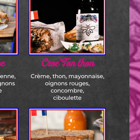
oc
Croc’Ton thon
ienne,
Crème, thon, mayonnaise,
ignons
oignons rouges,
e
concombre,
ciboulette