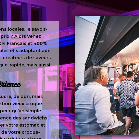
ns locales, le savoir-
 prix ? Alors venez
0% Français et 400%
ales et s’adaptant aux
 créateurs de saveurs
que, rapide, mais aussi
érience
ucré, de bon, mais
e bon vieux croque-
 peur qu’un simple
érence des sandwichs,
ler votre estomac et
es de votre croque-