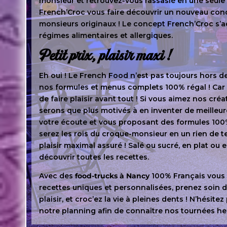
monsieur et retrouvez-vous rassasié en une seule
French’Croc vous faire découvrir un nouveau con
monsieurs originaux ! Le concept French’Croc s’a
régimes alimentaires et allergiques.
Petit prix, plaisir maxi !
Eh oui ! Le French Food n’est pas toujours hors de
nos formules et menus complets 100% régal ! Car n
de faire plaisir avant tout ! Si vous aimez nos cré
serons que plus motivés à en inventer de meilleur
votre écoute et vous proposant des formules 100
serez les rois du croque-monsieur en un rien de t
plaisir maximal assuré ! Salé ou sucré, en plat ou 
découvrir toutes les recettes.
Avec des
food-trucks à Nancy
100% Français vous
recettes uniques et personnalisées, prenez soin d
plaisir, et croc’ez la vie à pleines dents ! N’hésitez
notre planning afin de connaître nos tournées h