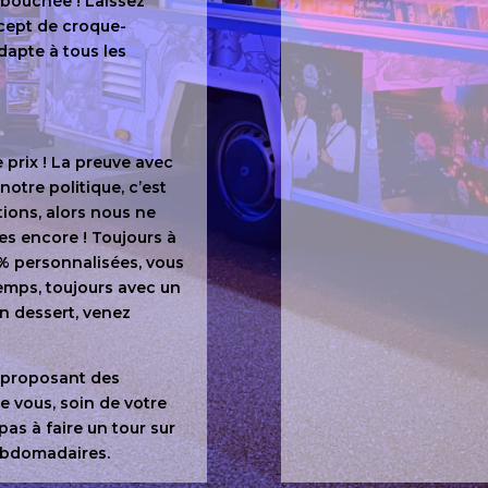
 bouchée ! Laissez
cept de croque-
dapte à tous les
 prix ! La preuve avec
otre politique, c’est
ations, alors nous ne
es encore ! Toujours à
% personnalisées, vous
emps, toujours avec un
en dessert, venez
 proposant des
e vous, soin de votre
 pas à faire un tour sur
ebdomadaires.