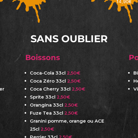
SANS OUBLIER
Boissons
Po
Coca-Cola 33cl
2,50€
B
Coca Zéro 33cl
2,50€
H
er
Coca Cherry 33cl
2,50€
V
Sprite 33cl
2,50€
Orangina 33cl
2,50€
Fuze Tea 33cl
2,50€
Granini pomme, orange ou ACE
25cl
2,50€
Perrier 33cl
2,50€