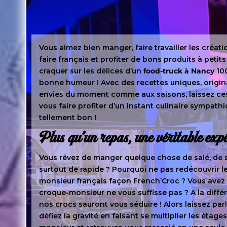
Vous aimez bien manger, faire travailler les créatio
faire français et profiter de bons produits à petits
craquer sur les délices d’un
food-truck à Nancy
10
bonne humeur ! Avec des recettes uniques, origin
envies du moment comme aux saisons, laissez ces
vous faire profiter d’un instant culinaire sympathi
tellement bon !
Plus qu’un repas, une véritable exp
Vous rêvez de manger quelque chose de salé, de s
surtout de rapide ? Pourquoi ne pas redécouvrir l
monsieur français façon French’Croc ? Vous avez
croque-monsieur ne vous suffisse pas ? A la diff
nos crocs sauront vous séduire ! Alors laissez par
défiez la gravité en faisant se multiplier les étag