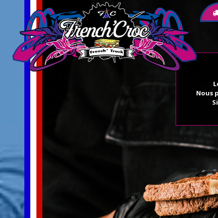
L
Nous p
S