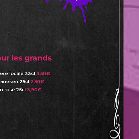
ur les grands
ière locale 33cl
3,50€
eineken 25cl
2,50€
in rosé 25cl
3,90€