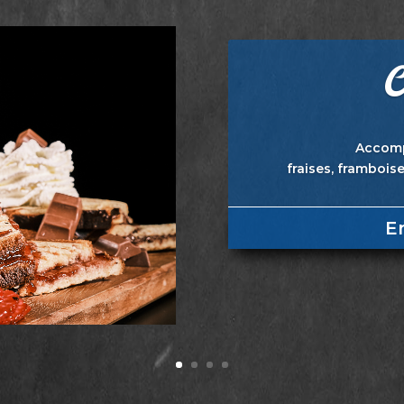
C
Accomp
fraises, frambois
E