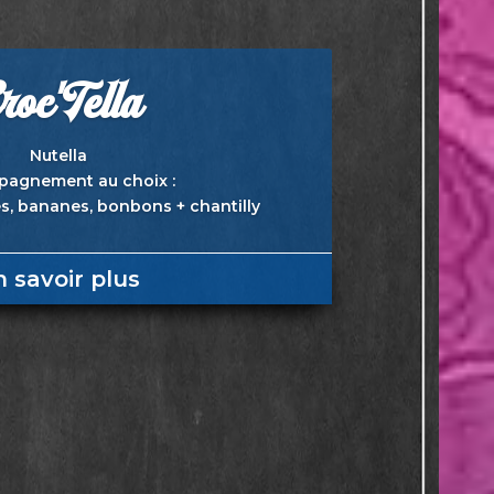
roc'Tella
Nutella
agnement au choix :
es, bananes, bonbons + chantilly
n savoir plus